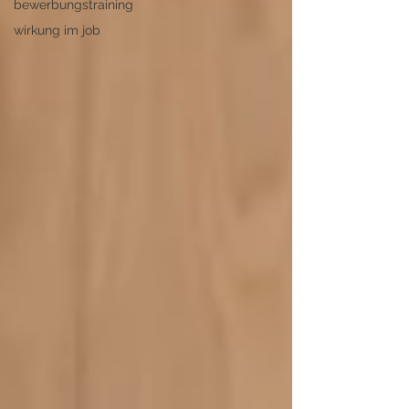
bewerbungstraining
wirkung im job