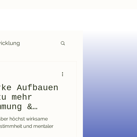
wicklung
m job
rke Aufbauen
zu mehr
mmung &
ob
, aber höchst wirksame
stimmheit und mentaler