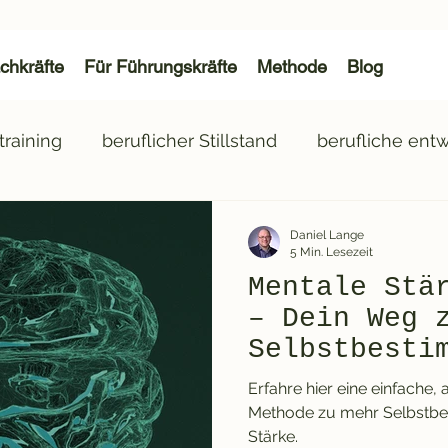
chkräfte
Für Führungskräfte
Methode
Blog
training
beruflicher Stillstand
berufliche ent
icher wechsel
bewerbungstraining
wirkung i
Daniel Lange
5 Min. Lesezeit
Mentale Stä
– Dein Weg 
Selbstbesti
Erfolg im J
Erfahre hier eine einfache
Methode zu mehr Selbstbe
Stärke.